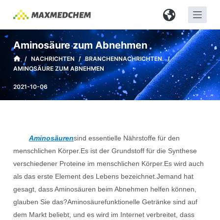
Z
u
m
Aminosäure zum Abnehmen
I
/
NACHRICHTEN
/
BRANCHENNACHRICHTEN.
/
n
AMINOSÄURE ZUM ABNEHMEN
h
a
2021-10-06
l
t
s
p
Aminosäuren
sind essentielle Nährstoffe für den
r
menschlichen Körper.Es ist der Grundstoff für die Synthese
i
verschiedener Proteine ​​im menschlichen Körper.Es wird auch
n
als das erste Element des Lebens bezeichnet.Jemand hat
g
gesagt, dass Aminosäuren beim Abnehmen helfen können,
e
glauben Sie das?Aminosäurefunktionelle Getränke sind auf
n
dem Markt beliebt, und es wird im Internet verbreitet, dass