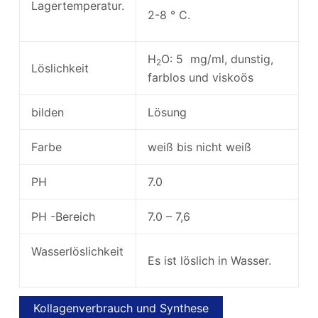
Lagertemperatur.
2-8 ° C.
H
O: 5 mg/ml, dunstig,
2
Löslichkeit
farblos und viskoös
bilden
Lösung
Farbe
weiß bis nicht weiß
PH
7.0
PH -Bereich
7.0 – 7,6
Wasserlöslichkeit
Es ist löslich in Wasser.
Kollagenverbrauch und Synthese