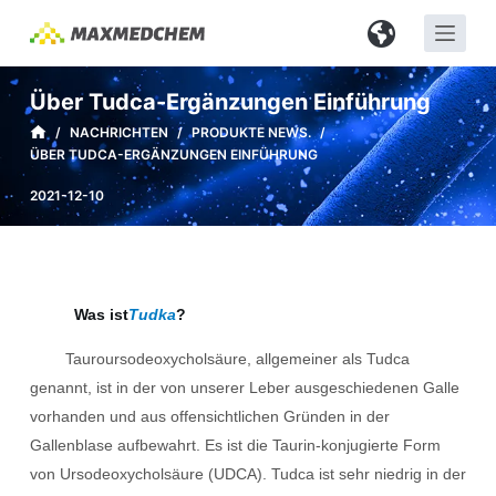
Z
u
m
Über Tudca-Ergänzungen Einführung
I
/
NACHRICHTEN
/
PRODUKTE NEWS.
/
n
ÜBER TUDCA-ERGÄNZUNGEN EINFÜHRUNG
h
a
2021-12-10
l
t
s
p
Was ist
Tudka
?
r
Tauroursodeoxycholsäure, allgemeiner als Tudca
i
genannt, ist in der von unserer Leber ausgeschiedenen Galle
n
vorhanden und aus offensichtlichen Gründen in der
g
Gallenblase aufbewahrt. Es ist die Taurin-konjugierte Form
e
von Ursodeoxycholsäure (UDCA). Tudca ist sehr niedrig in der
n