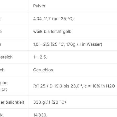
m
Pulver
a.
4.04, 11,7 (bei 25 ℃)
e
weiß bis leicht gelb
n
1,0 – 2,5 (25 ℃, 176g / l in Wasser)
ereich
1 – 2.5.
ch
Geruchlos
sche
[α] 25 / D 19,0 bis 23,0 °, c = 10% in H2O
ität
erlöslichkeit
333 g / l (20 ºC)
k.
14.830.