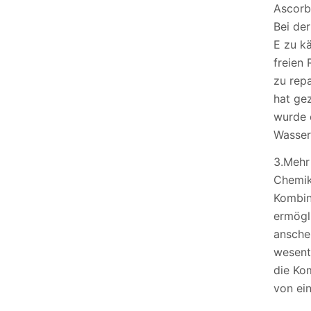
Ascorby
Bei der
E zu k
freien 
zu repa
hat ge
wurde 
Wasser
3.Mehr
Chemik
Kombin
ermögl
ansche
wesent
die Ko
von ei