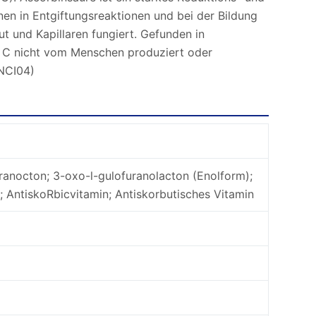
nen in Entgiftungsreaktionen und bei der Bildung
 und Kapillaren fungiert. Gefunden in
n C nicht vom Menschen produziert oder
(NCI04)
ranocton; 3-oxo-l-gulofuranolacton (Enolform);
; AntiskoRbicvitamin; Antiskorbutisches Vitamin