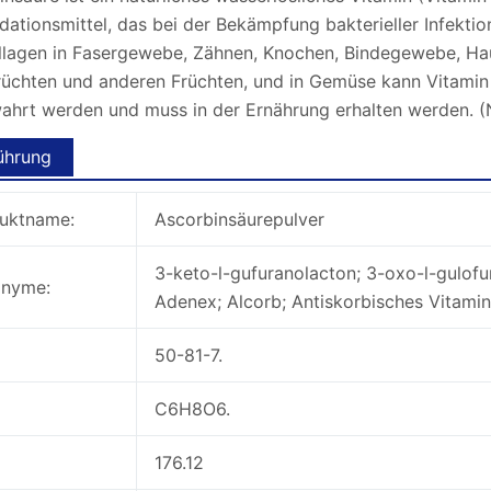
dationsmittel, das bei der Bekämpfung bakterieller Infektio
llagen in Fasergewebe, Zähnen, Knochen, Bindegewebe, Haut
früchten und anderen Früchten, und in Gemüse kann Vitami
ahrt werden und muss in der Ernährung erhalten werden. 
ührung
uktname:
Ascorbinsäurepulver
3-keto-l-gufuranolacton; 3-oxo-l-gulofu
nyme:
Adenex; Alcorb; Antiskorbisches Vitamin
50-81-7.
C6H8O6.
176.12