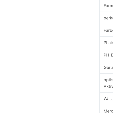
For
perk
Farb
Phai
PH-B
Geru
opti
Aktiv
Wass
Merc