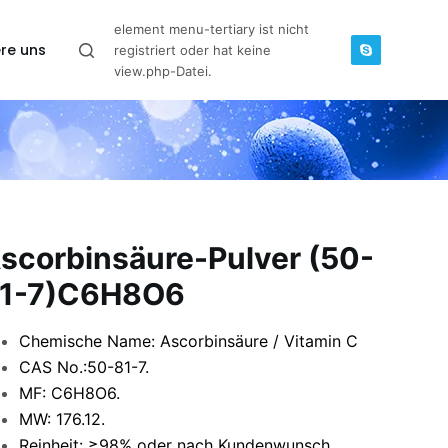
element menu-tertiary ist nicht
re uns
registriert oder hat keine
view.php-Datei.
scorbinsäure-Pulver (50-
1-7)C6H8O6
Chemische Name: Ascorbinsäure / Vitamin C
CAS No.:50-81-7.
MF: C6H8O6.
MW: 176.12.
Reinheit: ≥98% oder nach Kundenwunsch