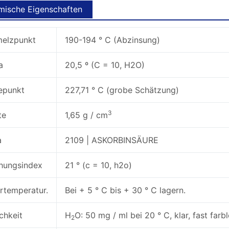
ische Eigenschaften
elzpunkt
190-194 ° C (Abzinsung)
a
20,5 º (C = 10, H2O)
epunkt
227,71 ° C (grobe Schätzung)
3
te
1,65 g / cm
a
2109 | ASKORBINSÄURE
hungsindex
21 ° (c = 10, h2o)
rtemperatur.
Bei + 5 ° C bis + 30 ° C lagern.
chkeit
H
O: 50 mg / ml bei 20 ° C, klar, fast farb
2