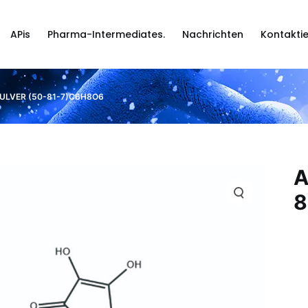
APis
Pharma-Intermediates.
Nachrichten
Kontaktie
ULVER (50-81-7)C6H8O6
A
8