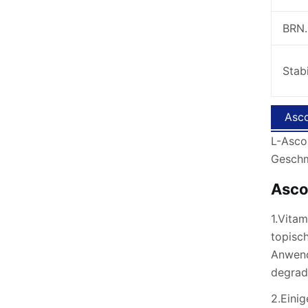
BRN.
Stabi
Asco
L-Ascor
Geschm
Asco
1.Vitam
topisch
Anwend
degradi
2.Eini