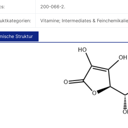
cs:
200-066-2.
uktkategorien:
Vitamine; Intermediates & Feinchemikali
ische Struktur