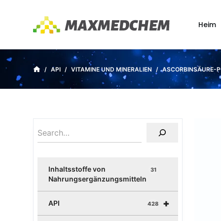
Z
u
Heim
m
I
n
/
API
/
VITAMINE UND MINERALIEN
/
ASCORBINSÄURE-P
h
a
l
t
s
p
r
i
Inhaltsstoffe von
31
n
Nahrungsergänzungsmitteln
g
+
e
API
428
n