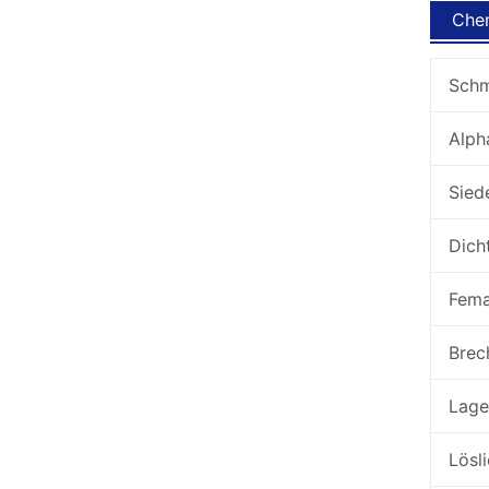
Chem
Schm
Alph
Sied
Dich
Fem
Brec
Lage
Lösli