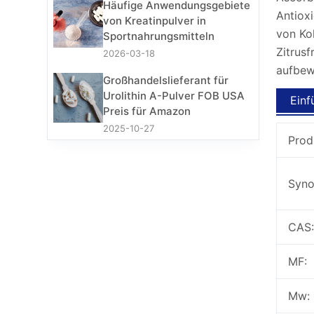
Häufige Anwendungsgebiete
Antioxi
von Kreatinpulver in
von Ko
Sportnahrungsmitteln
Zitrus
2026-03-18
aufbew
Großhandelslieferant für
Urolithin A-Pulver FOB USA
Einf
Preis für Amazon
2025-10-27
Prod
Syno
CAS:
MF:
Mw: