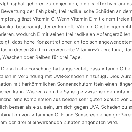
lphosphat gehören zu denjenigen, die als effektiver angese
 Bewertung der Fähigkeit, frei radikalische Schäden an dem
ämpfen, glänzt Vitamin C. Wenn Vitamin E mit einem freien 
Radikal beschädigt, der er kämpft. Vitamin C ist eingereich
rieren, wodurch E mit seinen frei radikalen Abfängerzöllen
zeigt, dass hohe Konzentrationen an topisch angewendetem
das in diesen Studien verwendete Vitamin-Zubereitung, das
, Waschen oder Reiben für drei Tage.
 Die aktuelle Forschung hat angedeutet, dass Vitamin C be
alien in Verbindung mit UVB-Schäden hinzufügt. Dies würde
ation mit herkömmlichen Sonnenschutzmitteln einen länger
ichen kann. Wieder kann die Synergie zwischen den Vitami
inend eine Kombination aus beiden sehr guten Schutz vor U
lich besser als e zu sein, um sich gegen UVA-Schaden zu sc
mbination von Vitaminen C, E und Sunscreen einen größeren
nem der drei alleinwirkenden Zutaten angeboten wird.