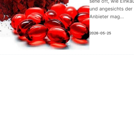
sehe oft, wie Einkä
und angesichts der 
Anbieter mag…
2026-05-25