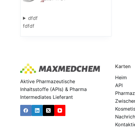
dfdf
fdfdf
Karten
Heim
Aktive Pharmazeutische
API
Inhaltsstoffe (APIs) & Pharma
Pharmaz
Intermediates Lieferant
Zwische
Kosmeti
Nachric
Kontakti