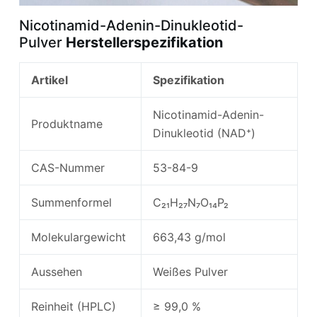
Nicotinamid-Adenin-Dinukleotid-
Pulver
Herstellerspezifikation
Artikel
Spezifikation
Nicotinamid-Adenin-
Produktname
Dinukleotid (NAD⁺)
CAS-Nummer
53-84-9
Summenformel
C₂₁H₂₇N₇O₁₄P₂
Molekulargewicht
663,43 g/mol
Aussehen
Weißes Pulver
Reinheit (HPLC)
≥ 99,0 %