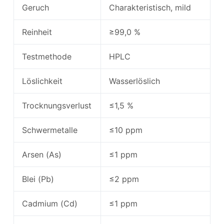
Geruch
Charakteristisch, mild
Reinheit
≥99,0 %
Testmethode
HPLC
Löslichkeit
Wasserlöslich
Trocknungsverlust
≤1,5 %
Schwermetalle
≤10 ppm
Arsen (As)
≤1 ppm
Blei (Pb)
≤2 ppm
Cadmium (Cd)
≤1 ppm