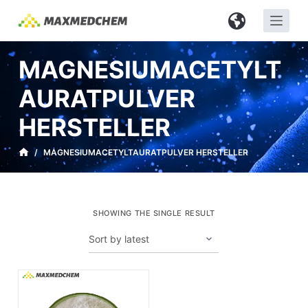
Z
u
m
MAGNESIUMACETYLT
I
n
AURATPULVER
h
HERSTELLER
a
l
/
MAGNESIUMACETYLTAURATPULVER HERSTELLER
t
s
p
r
SHOWING THE SINGLE RESULT
i
n
g
e
n