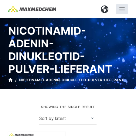
Z
u
m
NICOTINAMID-
I
n
ADENIN-
h
DINUKLEOTID-
a
l
PULVER-LIEFERANT
t
s
/
NICOTINAMID-ADENIN-DINUKLEOTID-PULVER-LIEFERANT
p
r
i
SHOWING THE SINGLE RESULT
n
g
e
n