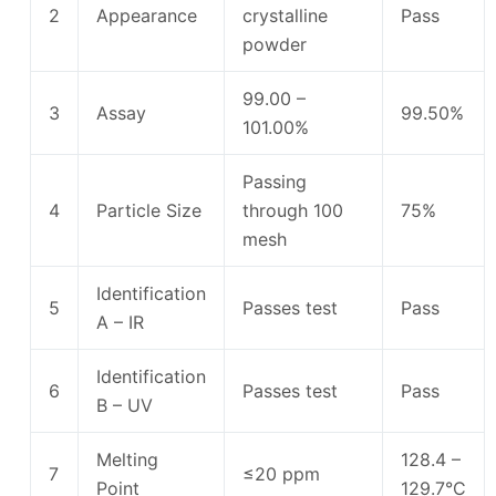
2
Appearance
crystalline
Pass
powder
99.00 –
3
Assay
99.50%
101.00%
Passing
4
Particle Size
through 100
75%
mesh
Identification
5
Passes test
Pass
A – IR
Identification
6
Passes test
Pass
B – UV
Melting
128.4 –
7
≤20 ppm
Point
129.7°C