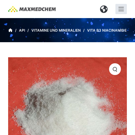
Z
u
m
I
/
API
/
VITAMINE UND MINERALIEN
/
VITA B3 NIACINAMIDE
n
h
a
l
t
s
p
r
i
n
g
e
n