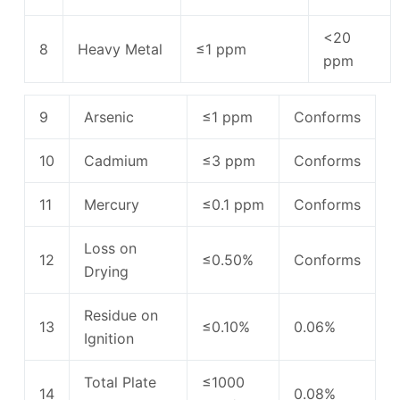
<20
8
Heavy Metal
≤1 ppm
ppm
9
Arsenic
≤1 ppm
Conforms
10
Cadmium
≤3 ppm
Conforms
11
Mercury
≤0.1 ppm
Conforms
Loss on
12
≤0.50%
Conforms
Drying
Residue on
13
≤0.10%
0.06%
Ignition
Total Plate
≤1000
14
0.08%