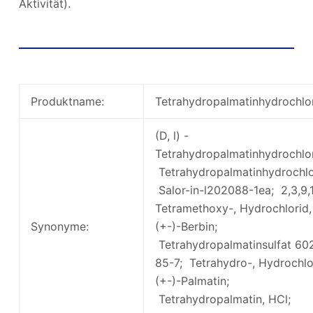
Aktivität).
Tetrahydropalmatinhydrochlorid
grundlegende Informationen
Produktname:
Tetrahydropalmatinhydrochlo
(D, l) -
Tetrahydropalmatinhydrochlor
Tetrahydropalmatinhydrochlo
Salor-in-l202088-1ea; 2,3,9,
Tetramethoxy-, Hydrochlorid,
Synonyme:
(+-)-Berbin;
Tetrahydropalmatinsulfat 60
85-7; Tetrahydro-, Hydrochlo
(+-)-Palmatin;
Tetrahydropalmatin, HCl;