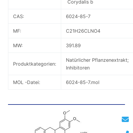
Corydalis b
CAS:
6024-85-7
MF:
C21H26CLNO4
MW:
391.89
Natürlicher Pflanzenextrakt;
Produktkategorien:
Inhibitoren
MOL -Datei:
6024-85-7.mol
Tetrahydropalmatin -HCl -chemische
Struktur