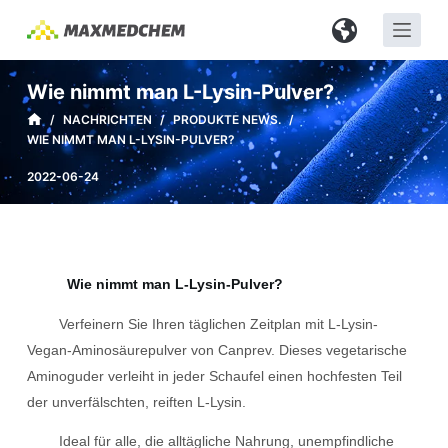
Z
u
m
Wie nimmt man L-Lysin-Pulver?
I
/
NACHRICHTEN
/
PRODUKTE NEWS.
/
n
WIE NIMMT MAN L-LYSIN-PULVER?
h
a
2022-06-24
l
t
s
p
Wie nimmt man L-Lysin-Pulver?
r
Verfeinern Sie Ihren täglichen Zeitplan mit L-Lysin-
i
Vegan-Aminosäurepulver von Canprev. Dieses vegetarische
n
Aminoguder verleiht in jeder Schaufel einen hochfesten Teil
g
der unverfälschten, reiften L-Lysin.
e
n
Ideal für alle, die alltägliche Nahrung, unempfindliche