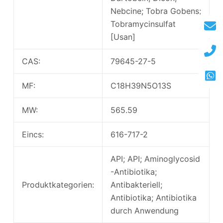
Nebcine; Tobra Gobens;
Tobramycinsulfat
[Usan]
CAS:
79645-27-5
MF:
C18H39N5O13S
MW:
565.59
Eincs:
616-717-2
API; API; Aminoglycosid
-Antibiotika;
Produktkategorien:
Antibakteriell;
Antibiotika; Antibiotika
durch Anwendung