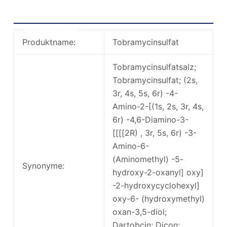
Tobramycinsulfat grundlegende
Informationen
Produktname:
Tobramycinsulfat
Tobramycinsulfatsalz;
Tobramycinsulfat; (2s,
3r, 4s, 5s, 6r) -4-
Amino-2-[(1s, 2s, 3r, 4s,
6r) -4,6-Diamino-3-
[[[[2R) , 3r, 5s, 6r) -3-
Amino-6-
(Aminomethyl) -5-
Synonyme:
hydroxy-2-oxanyl] oxy]
-2-hydroxycyclohexyl]
oxy-6- (hydroxymethyl)
oxan-3,5-diol;
Dartobcin; Dicon;