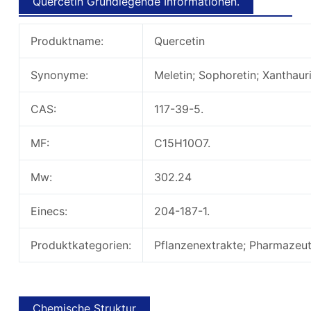
Quercetin Grundlegende Informationen.
Produktname:
Quercetin
Synonyme:
Meletin; Sophoretin; Xanthaur
CAS:
117-39-5.
MF:
C15H10O7.
Mw:
302.24
Einecs:
204-187-1.
Produktkategorien:
Pflanzenextrakte; Pharmazeu
Chemische Struktur