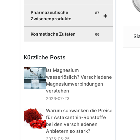
Pharmazeutische
87
+
Zwischenprodukte
Kosmetische Zutaten
66
Si
Kürzliche Posts
Ist Magnesium
wasserlöslich? Verschiedene
Magnesiumverbindungen
verstehen
2026-07-23
Warum schwanken die Preise
für Astaxanthin-Rohstoffe
bei den verschiedenen
Anbietern so stark?
2026-05-25