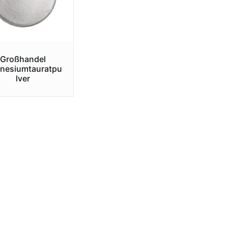
Großhandel
nesiumtauratpu
lver