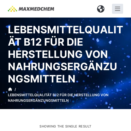
Z
u
m
LEBENSMITTELQUALIT
I
n
ÄT B12 FÜR DIE
h
HERSTELLUNG VON
a
l
NAHRUNGSERGÄNZU
t
s
NGSMITTELN
p
/
r
LEBENSMITTELQUALITÄT B12 FÜR DIE HERSTELLUNG VON
i
NAHRUNGSERGÄNZUNGSMITTELN
n
g
e
SHOWING THE SINGLE RESULT
n