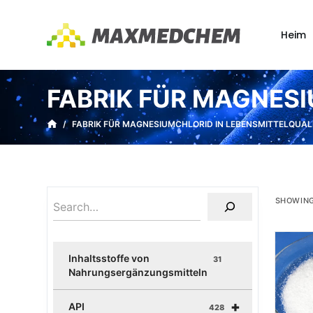
Z
u
Heim
m
I
n
FABRIK FÜR MAGNESI
h
a
/
FABRIK FÜR MAGNESIUMCHLORID IN LEBENSMITTELQUAL
l
t
s
p
SHOWING
r
i
n
Inhaltsstoffe von
31
g
Nahrungsergänzungsmitteln
e
+
n
API
428