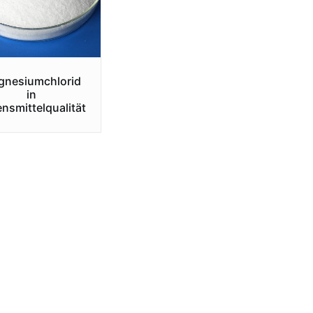
gnesiumchlorid
in
nsmittelqualität