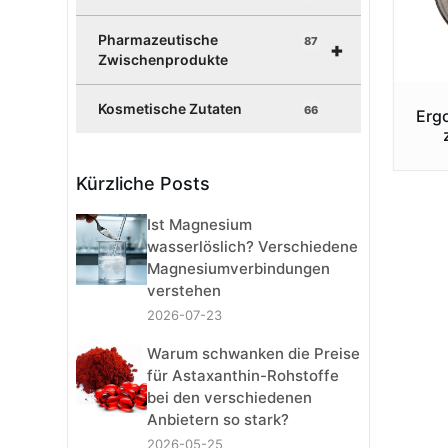
Pharmazeutische
87
+
Zwischenprodukte
Kosmetische Zutaten
66
Erg
Kürzliche Posts
Ist Magnesium
wasserlöslich? Verschiedene
Magnesiumverbindungen
verstehen
2026-07-23
Warum schwanken die Preise
für Astaxanthin-Rohstoffe
bei den verschiedenen
Anbietern so stark?
2026-05-25