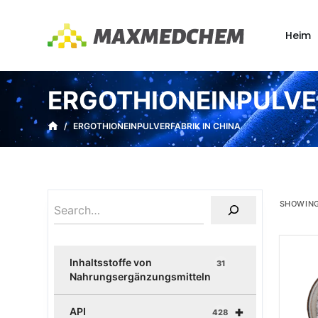
Z
u
Heim
m
I
n
ERGOTHIONEINPULVER
h
a
/
ERGOTHIONEINPULVERFABRIK IN CHINA
l
t
s
p
SHOWING
r
i
n
Inhaltsstoffe von
31
g
Nahrungsergänzungsmitteln
e
+
n
API
428