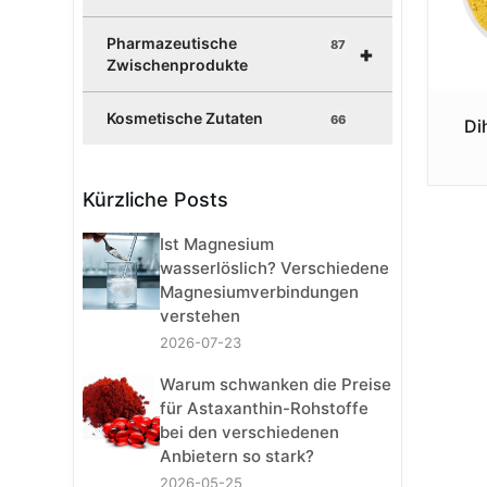
Pharmazeutische
87
+
Zwischenprodukte
Kosmetische Zutaten
66
Di
Kürzliche Posts
Ist Magnesium
wasserlöslich? Verschiedene
Magnesiumverbindungen
verstehen
2026-07-23
Warum schwanken die Preise
für Astaxanthin-Rohstoffe
bei den verschiedenen
Anbietern so stark?
2026-05-25