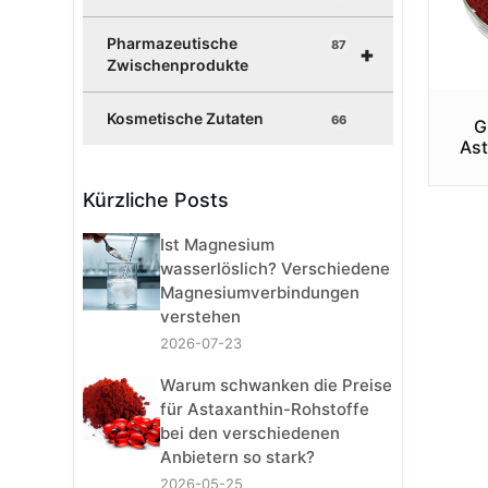
Pharmazeutische
87
+
Zwischenprodukte
Kosmetische Zutaten
66
G
Ast
Kürzliche Posts
Ist Magnesium
wasserlöslich? Verschiedene
Magnesiumverbindungen
verstehen
2026-07-23
Warum schwanken die Preise
für Astaxanthin-Rohstoffe
bei den verschiedenen
Anbietern so stark?
2026-05-25