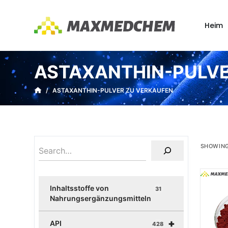
Z
u
Heim
m
I
n
ASTAXANTHIN-PULVE
h
a
/
ASTAXANTHIN-PULVER ZU VERKAUFEN
l
t
s
p
SHOWING
r
i
n
Inhaltsstoffe von
31
g
Nahrungsergänzungsmitteln
e
+
n
API
428