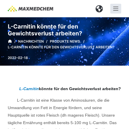
Z
u
m
L-Carnitin könnte für den
I
Gewichtsverlust arbeiten?
n
/
NACHRICHTEN
/
PRODUKTE NEWS.
/
h
L-CARNITIN KÖNNTE FÜR DEN GEWICHTSVERLUST ARBEITEN?
a
2022-02-18
l
t
s
p
r
L-Carnitin
könnte für den Gewichtsverlust arbeiten?
i
L-Carnitin ist eine Klasse von Aminosäuren, die die
n
Umwandlung von Fett in Energie fördern, und seine
g
Hauptquelle ist rotes Fleisch (dh mageres Fleisch). Unsere
e
tägliche Ernährung enthält bereits 5-100 mg L-Carnitin. Das
n