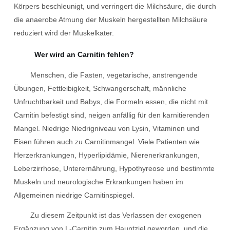
Körpers beschleunigt, und verringert die Milchsäure, die durch
die anaerobe Atmung der Muskeln hergestellten Milchsäure
reduziert wird der Muskelkater.
Wer wird an Carnitin fehlen?
Menschen, die Fasten, vegetarische, anstrengende
Übungen, Fettleibigkeit, Schwangerschaft, männliche
Unfruchtbarkeit und Babys, die Formeln essen, die nicht mit
Carnitin befestigt sind, neigen anfällig für den karnitierenden
Mangel. Niedrige Niedrigniveau von Lysin, Vitaminen und
Eisen führen auch zu Carnitinmangel. Viele Patienten wie
Herzerkrankungen, Hyperlipidämie, Nierenerkrankungen,
Leberzirrhose, Unterernährung, Hypothyreose und bestimmte
Muskeln und neurologische Erkrankungen haben im
Allgemeinen niedrige Carnitinspiegel.
Zu diesem Zeitpunkt ist das Verlassen der exogenen
Ergänzung von L-Carnitin zum Hauptziel geworden, und die