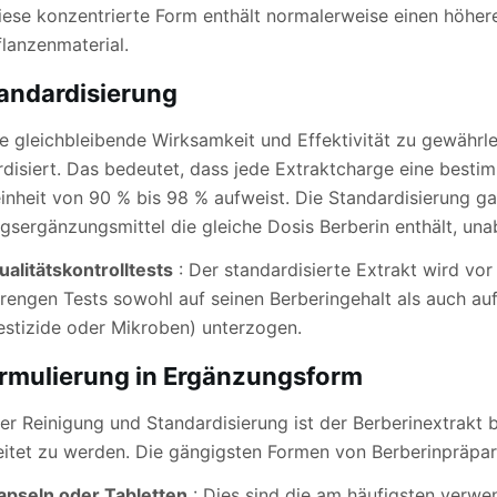
iese konzentrierte Form enthält normalerweise einen höhere
flanzenmaterial.
andardisierung
e gleichbleibende Wirksamkeit und Effektivität zu gewährle
rdisiert. Das bedeutet, dass jede Extraktcharge eine besti
inheit von 90 % bis 98 % aufweist. Die Standardisierung g
gsergänzungsmittel die gleiche Dosis Berberin enthält, u
ualitätskontrolltests
: Der standardisierte Extrakt wird v
trengen Tests sowohl auf seinen Berberingehalt als auch au
estizide oder Mikroben) unterzogen.
rmulierung in Ergänzungsform
er Reinigung und Standardisierung ist der Berberinextrakt 
eitet zu werden. Die gängigsten Formen von Berberinpräpar
apseln oder Tabletten
: Dies sind die am häufigsten verw