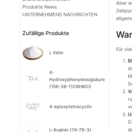
Aber w
Produkte News.
Zeitpu
UNTERNEHMENS NACHRICHTEN
allgem
War
Zufällige Produkte
Für vi
L Valin
B
d
4-
M
Hydroxyphenylessigsäure
S
(156-38-7)C8H8O3
V
r
4-epioxytetracyclin
v
U
D
d
L-Arginin (74-79-3)