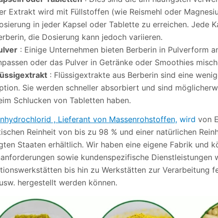
er Extrakt wird mit Füllstoffen (wie Reismehl oder Magnes
osierung in jeder Kapsel oder Tablette zu erreichen. Jede 
erberin, die Dosierung kann jedoch variieren.
ulver
: Einige Unternehmen bieten Berberin in Pulverform an
npassen oder das Pulver in Getränke oder Smoothies misch
lüssigextrakt
: Flüssigextrakte aus Berberin sind eine weni
ption. Sie werden schneller absorbiert und sind möglicherw
eim Schlucken von Tabletten haben.
nhydrochlorid , Lieferant von Massenrohstoffen,
wird
von E
ischen Reinheit von bis zu 98 % und einer natürlichen Reinhe
igten Staaten erhältlich. Wir haben eine eigene Fabrik und
anforderungen sowie kundenspezifische Dienstleistungen 
ionswerkstätten bis hin zu Werkstätten zur Verarbeitung fe
 usw. hergestellt werden können.