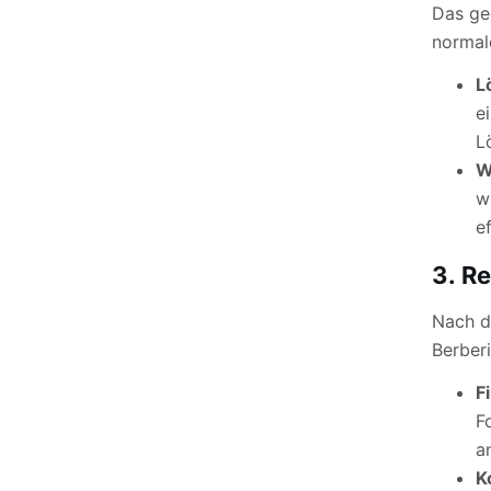
Das ge
normal
L
e
L
W
w
e
3.
Re
Nach de
Berberi
F
F
a
K