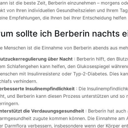
ann ist die beste Zeit, Berberin einzunehmen – morgens ode
nkt von Ihren individuellen Gesundheitszielen und Ihrem Ta
eine Empfehlungen, die Ihnen bei Ihrer Entscheidung helfen
um sollte ich Berberin nachts
ele Menschen ist die Einnahme von Berberin abends aus meh
lutzuckerregulierung über Nacht
: Berberin hilft, den Blu
em Schlafengehen kann helfen, den Glukosespiegel während 
enschen mit Insulinresistenz oder Typ-2-Diabetes. Dies ka
chlafs verhindern.
erbesserte Insulinempfindlichkeit
: Die Insulinempfindlich
uht, und Berberin kann diesen Prozess unterstützen und so mi
erringern.
nterstützt die Verdauungsgesundheit
: Berberin hat auch 
armgesundheit zugute kommen können. Die Einnahme am A
er Darmflora verbessern, insbesondere wenn der Körper ent