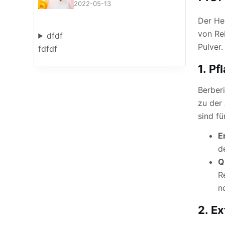
2022-05-13
Der He
von Re
dfdf
Pulver.
fdfdf
1.
Pf
Berber
zu der
sind fü
E
d
Q
R
n
2.
Ex