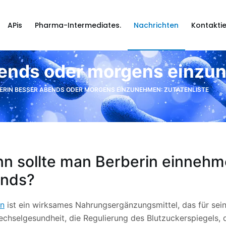
APis
Pharma-Intermediates.
Nachrichten
Kontaktie
bends oder morgens einzu
BERIN BESSER ABENDS ODER MORGENS EINZUNEHMEN: ZUTATENLISTE
n sollte man Berberin einnehm
nds?
in
ist ein wirksames Nahrungsergänzungsmittel, das für seine
chselgesundheit, die Regulierung des Blutzuckerspiegels, d