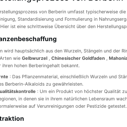
rstellungsprozess von Berberin umfasst typischerweise die 
inigung, Standardisierung und Formulierung in Nahrungserg
 Hier ist eine schrittweise Übersicht über den Herstellungs
lanzenbeschaffung
in wird hauptsächlich aus den Wurzeln, Stängeln und der R
 Arten wie
Gelbwurzel
,
Chinesischer Goldfaden
,
Mahoni
r ihren hohen Berberingehalt bekannt.
rnte
: Das Pflanzenmaterial, einschließlich Wurzeln und Stä
es Berberin-Alkaloids zu gewährleisten.
ualitätskontrolle
: Um ein Produkt von höchster Qualität z
egionen, in denen sie in ihrem natürlichen Lebensraum wac
ormalerweise auf Verunreinigungen oder Pestizide getestet.
traktion