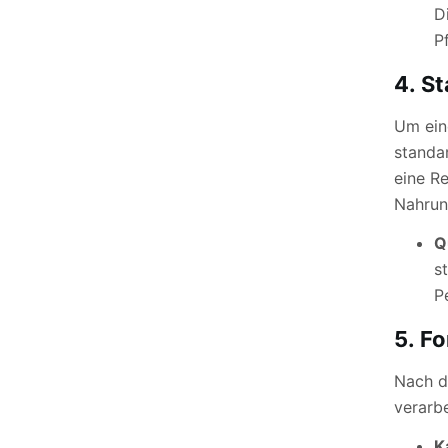
D
P
4.
St
Um ein
standa
eine Re
Nahrun
Q
s
P
5.
Fo
Nach d
verarb
K