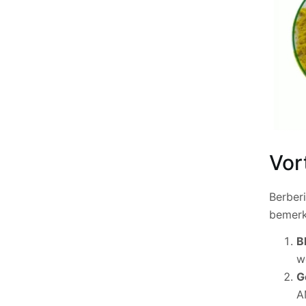
Vor
Berber
bemerk
B
w
G
A