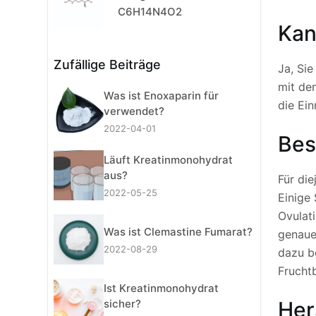
C6H14N4O2
Kan
Zufällige Beiträge
Ja, Si
mit de
Was ist Enoxaparin für
die Ei
verwendet?
2022-04-01
Bes
Läuft Kreatinmonohydrat
aus?
Für die
2022-05-25
Einige 
Ovulat
Was ist Clemastine Fumarat?
genaue
2022-08-29
dazu b
Fruchtb
Ist Kreatinmonohydrat
sicher?
Her