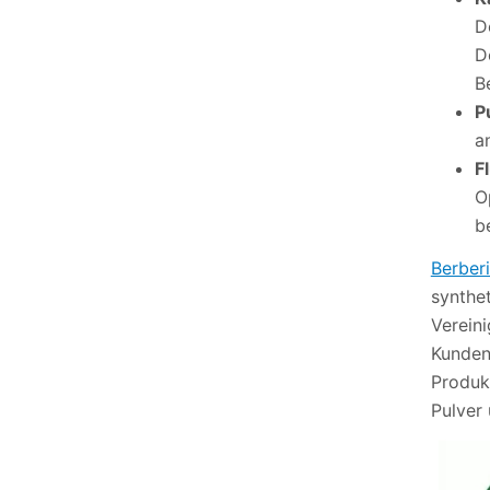
D
D
B
P
a
F
O
b
Berberi
synthet
Verein
Kunden
Produkt
Pulver