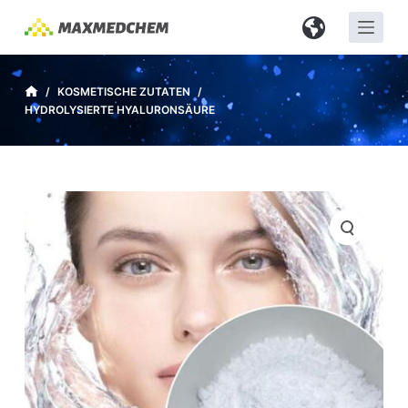
Z
u
m
I
/
KOSMETISCHE ZUTATEN
/
HYDROLYSIERTE HYALURONSÄURE
n
h
a
l
t
s
p
r
i
n
g
e
n