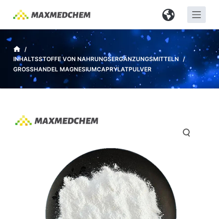
Z
u
m
I
/
INHALTSSTOFFE VON NAHRUNGSERGÄNZUNGSMITTELN
/
n
GROSSHANDEL MAGNESIUMCAPRYLATPULVER
h
a
l
t
s
p
r
i
n
g
e
n