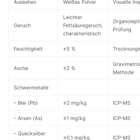
Aussehen
Weißes Pulver
Visuelle In
Leichter
Organolept
Geruch
Fettsäuregeruch,
Prüfung
charakteristisch
Feuchtigkeit
≤5 %
Trocknungs
Gravimetri
Asche
≤2 %
Methode
Schwermetalle
– Blei (Pb)
≤2 mg/kg
ICP-MS
– Arsen (As)
≤1 mg/kg
ICP-MS
– Quecksilber
≤0,1 mg/kg
ICP-MS