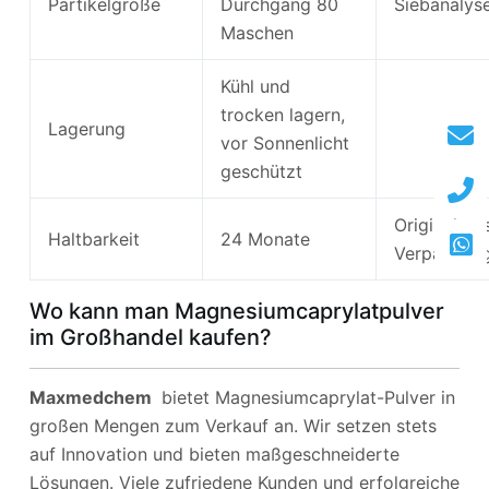
Partikelgröße
Durchgang 80
Siebanalys
Maschen
Kühl und
trocken lagern,
Lagerung
vor Sonnenlicht
geschützt
Originalver
Haltbarkeit
24 Monate
Verpackun
Wo kann man Magnesiumcaprylatpulver
im Großhandel kaufen?
Maxmedchem
bietet Magnesiumcaprylat-Pulver in
großen Mengen zum Verkauf an. Wir setzen stets
auf Innovation und bieten maßgeschneiderte
Lösungen. Viele zufriedene Kunden und erfolgreiche