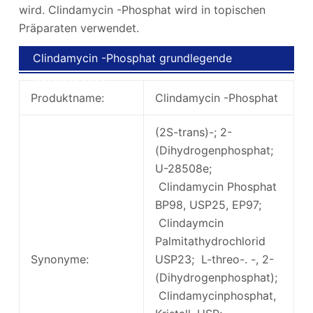
wird. Clindamycin -Phosphat wird in topischen
Präparaten verwendet.
Clindamycin -Phosphat grundlegende
Informationen
Produktname:
Clindamycin -Phosphat
(2S-trans)-; 2-
(Dihydrogenphosphat;
U-28508e;
Clindamycin Phosphat
BP98, USP25, EP97;
Clindaymcin
Palmitathydrochlorid
Synonyme:
USP23; L-threo-. -, 2-
(Dihydrogenphosphat);
Clindamycinphosphat,