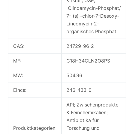
Kristall, USP;
Clindamycin-Phosphat/
7- (s) -chlor-7-Desoxy-
Lincomycin-2-
organisches Phosphat
CAS:
24729-96-2
MF:
C18H34CLN2O8PS
MW:
504.96
Eincs:
246-433-0
API; Zwischenprodukte
& Feinchemikalien;
Antibiotika für
Produktkategorien:
Forschung und