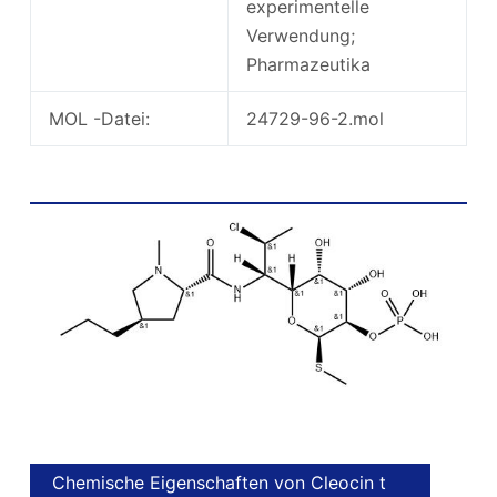
experimentelle
Verwendung;
Pharmazeutika
MOL -Datei:
24729-96-2.mol
Chemische Struktur von Clindamycin -
Phosphat
Chemische Eigenschaften von Cleocin t