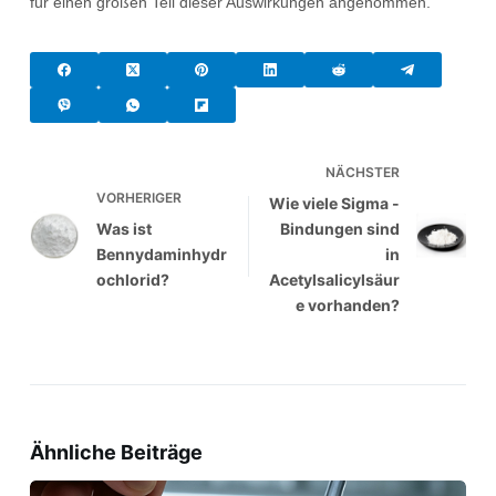
für einen großen Teil dieser Auswirkungen angenommen.
NÄCHSTER
VORHERIGER
Wie viele Sigma -
Was ist
Bindungen sind
Bennydaminhydr
in
ochlorid?
Acetylsalicylsäur
e vorhanden?
Ähnliche Beiträge