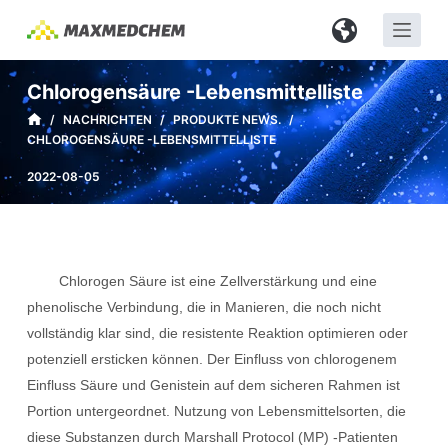
Z
u
m
Chlorogensäure -Lebensmittelliste
I
/
NACHRICHTEN
/
PRODUKTE NEWS.
/
n
CHLOROGENSÄURE -LEBENSMITTELLISTE
h
a
2022-08-05
l
t
s
p
Chlorogen
Säure
ist eine Zellverstärkung und eine
r
phenolische Verbindung, die in Manieren, die noch nicht
i
vollständig klar sind, die resistente Reaktion optimieren oder
n
potenziell ersticken können. Der Einfluss von chlorogenem
g
Einfluss
Säure
und Genistein auf dem sicheren Rahmen ist
e
Portion untergeordnet. Nutzung von Lebensmittelsorten, die
n
diese Substanzen durch Marshall Protocol (MP) -Patienten