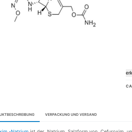
er
CA
UKTBESCHREIBUNG
VERPACKUNG UND VERSAND
xim -Natrium
ist der Natrium Salzform von Cefuroxim und 