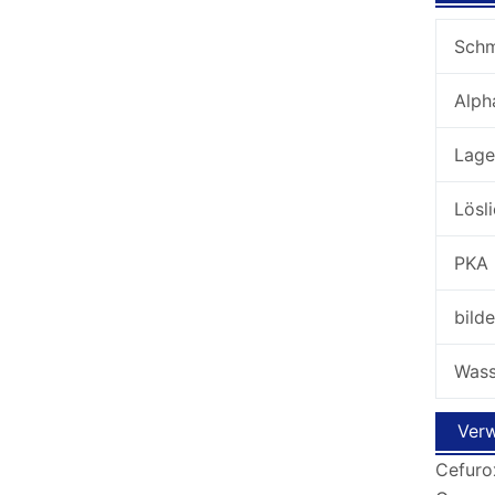
Sch
Alp
Lage
Lösl
PKA
bil
Wass
Ver
Cefurox