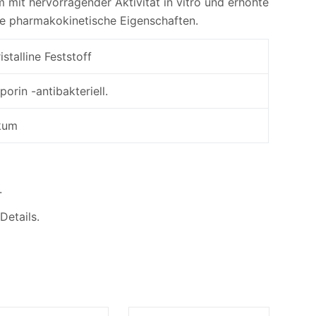
 mit hervorragender Aktivität in vitro und erhöhte
ige pharmakokinetische Eigenschaften.
istalline Feststoff
orin -antibakteriell.
ikum
.
Details.