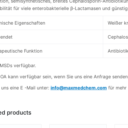
ion, semisynthetisches, breites Cephalosporin-Antibiotikum
bilität für viele enterobakterielle β-Lactamasen und günst
ische Eigenschaften
Weißer kr
endet
Cephalosp
apeutische Funktion
Antibiot
MSDs verfügbar.
OA kann verfügbar sein, wenn Sie uns eine Anfrage senden
 uns eine E -Mail unter:
info@maxmedchem.com
für mehr 
ed products