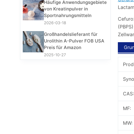
Häufige Anwendungsgebiete
Lactam
von Kreatinpulver in
Sportnahrungsmitteln
Cefurox
2026-03-18
(PBPS)
Zellwan
Großhandelslieferant für
Urolithin A-Pulver FOB USA
Grun
Preis für Amazon
2025-10-27
Prod
Syno
CAS:
MF:
MW: