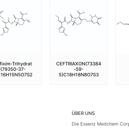
fixim-Trihydrat
CEFTRIAXON(73384
(79350-37-
-59-
C16H15N5O7S2
5)C18H18N8O7S3
ÜBER UNS
Die Essenz Medchem Corp