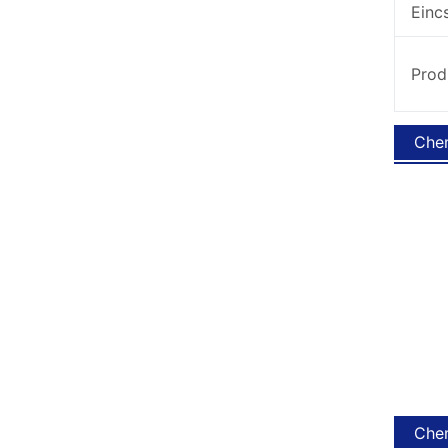
Eincs
Prod
Chem
Chem