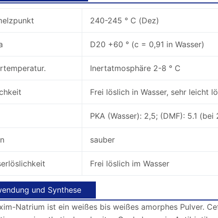
melzpunkt
240-245 ° C (Dez)
ha
D20 +60 ° (c = 0,91 in Wasser)
rtemperatur.
Inertatmosphäre 2-8 ° C
ichkeit
Frei löslich in Wasser, sehr leicht l
PKA (Wasser): 2,5; (DMF): 5.1 (bei
den
sauber
erlöslichkeit
Frei löslich im Wasser
wendung und Synthese
im-Natrium ist ein weißes bis weißes amorphes Pulver. Cefu