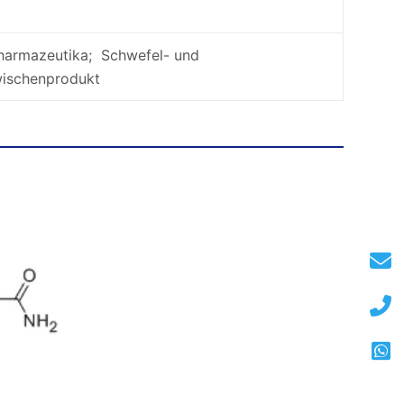
harmazeutika; Schwefel- und
wischenprodukt