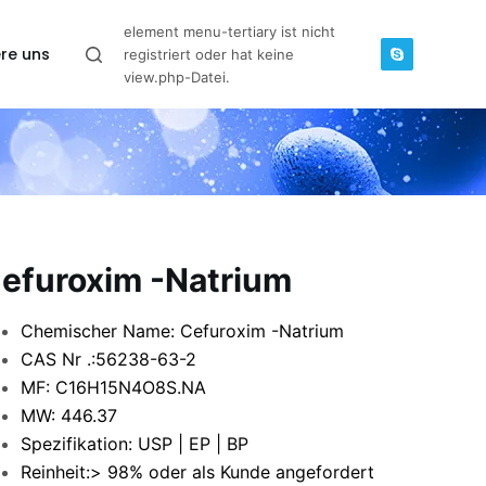
element menu-tertiary ist nicht
re uns
registriert oder hat keine
view.php-Datei.
efuroxim -Natrium
Chemischer Name: Cefuroxim -Natrium
CAS Nr .:56238-63-2
MF: C16H15N4O8S.NA
MW: 446.37
Spezifikation: USP | EP | BP
Reinheit:> 98% oder als Kunde angefordert