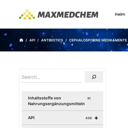
Z
u
Heim
m
I
n
/
API
/
ANTIBIOTICS
/
CEPHALOSPORINE MEDIKAMENTE
h
a
l
t
s
p
r
i
Inhaltsstoffe von
31
n
Nahrungsergänzungsmitteln
g
+
e
API
428
n