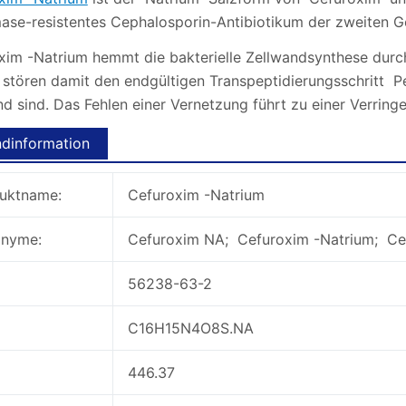
ase-resistentes Cephalosporin-Antibiotikum der zweiten Ge
im -Natrium hemmt die bakterielle Zellwandsynthese durch I
 stören damit den endgültigen Transpeptidierungsschritt Pe
d sind. Das Fehlen einer Vernetzung führt zu einer Verringe
dinformation
uktname:
Cefuroxim -Natrium
nyme:
Cefuroxim NA; Cefuroxim -Natrium; Ce
56238-63-2
C16H15N4O8S.NA
446.37