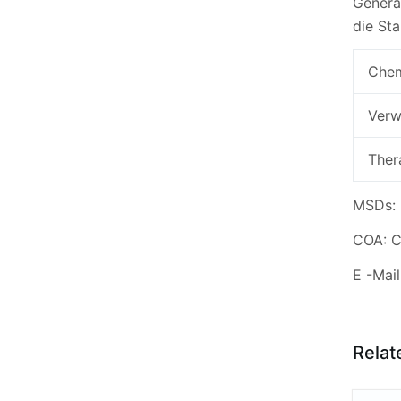
Generat
die Sta
Chem
Verw
Ther
MSDs: 
COA: C
E -Mail
Relat