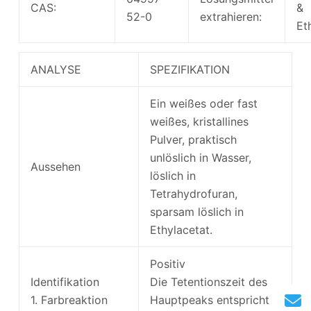
CAS:
&
52-0
extrahieren:
Et
ANALYSE
SPEZIFIKATION
Ein weißes oder fast
weißes, kristallines
Pulver, praktisch
unlöslich in Wasser,
Aussehen
löslich in
Tetrahydrofuran,
sparsam löslich in
Ethylacetat.
Positiv
Identifikation
Die Tetentionszeit des
1. Farbreaktion
Hauptpeaks entspricht