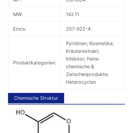
MW:
142.11
Eincs:
207-922-4
Pyridinen; Kosmetika;
Kräuterextrakt;
Inhibitor; Feine
Produktkategorien:
chemische &
Zwischenprodukte;
Heterocyclen
Chemische Struktur