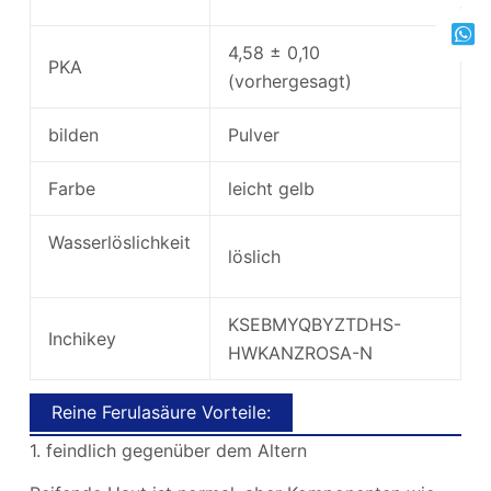
4,58 ± 0,10
PKA
(vorhergesagt)
bilden
Pulver
Farbe
leicht gelb
Wasserlöslichkeit
löslich
KSEBMYQBYZTDHS-
Inchikey
HWKANZROSA-N
Reine Ferulasäure Vorteile:
1. feindlich gegenüber dem Altern