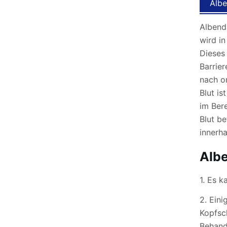
Albe
Albend
wird in
Dieses 
Barrie
nach or
Blut is
im Bere
Blut b
innerh
Alb
1. Es 
2. Eini
Kopfsc
Behand