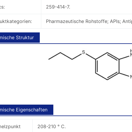
cs:
259-414-7.
uktkategorien:
Pharmazeutische Rohstoffe; APIs; Anti
ische Struktur
ische Eigenschaften
elzpunkt
208-210 ° C.