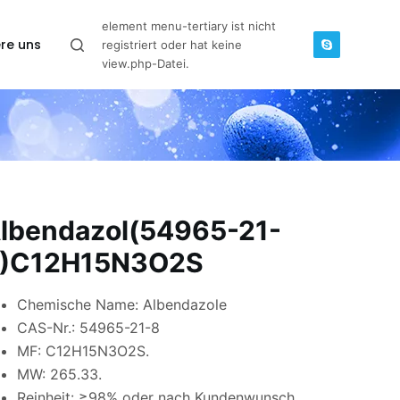
element menu-tertiary ist nicht
re uns
registriert oder hat keine
view.php-Datei.
lbendazol(54965-21-
)C12H15N3O2S
Chemische Name: Albendazole
CAS-Nr.: 54965-21-8
MF: C12H15N3O2S.
MW: 265.33.
Reinheit: ≥98% oder nach Kundenwunsch