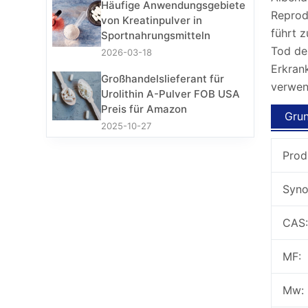
Häufige Anwendungsgebiete
Reprodu
von Kreatinpulver in
führt 
Sportnahrungsmitteln
Tod de
2026-03-18
Erkran
Großhandelslieferant für
verwen
Urolithin A-Pulver FOB USA
Preis für Amazon
Grun
2025-10-27
Prod
Syno
CAS:
MF:
Mw: