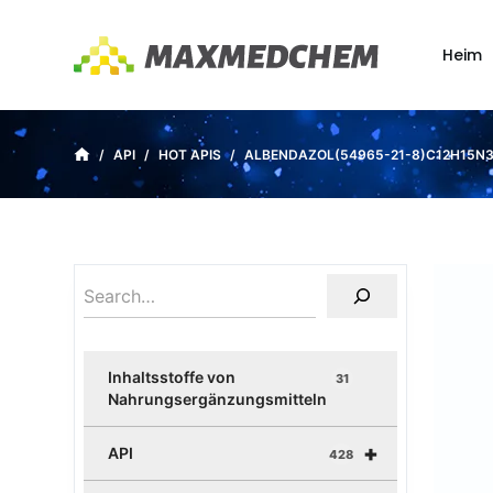
Z
u
Heim
m
I
n
/
API
/
HOT APIS
/
ALBENDAZOL(54965-21-8)C12H15N
h
a
l
t
s
p
r
i
Inhaltsstoffe von
31
n
Nahrungsergänzungsmitteln
g
+
e
API
428
n