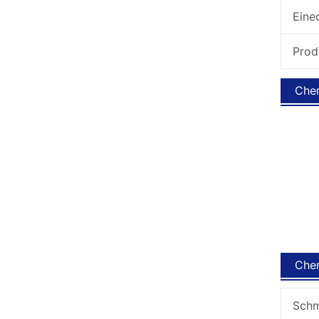
Eine
Prod
Chem
Chem
Schm