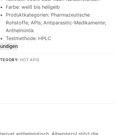
Farbe: weiß bis hellgelb
Produktkategorien: Pharmazeutische
Rohstoffe; APIs; Antiparasitic-Medikamente;
Anthelmintik
Testmethode: HPLC
kundigen
TEGORY:
HOT APIS
erivat anthelmintisch. Albendazol stört die