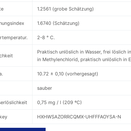
te
1.2561 (grobe Schätzung)
hungsindex
1.6740 (Schätzung)
rtemperatur.
2-8 ° C.
Praktisch unlöslich in Wasser, frei löslich
chkeit
in Methylenchlorid, praktisch unlöslich in 
a.
10.72 ± 0,10 (vorhergesagt)
m
sauber
erlöslichkeit
0,75 mg / l (209 ºC)
ikey
HXHWSAZORRCQMX-UHFFFAOYSA-N