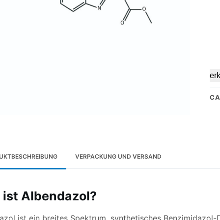
er
CA
UKTBESCHREIBUNG
VERPACKUNG UND VERSAND
ist Albendazol?
zol ist ein breites Spektrum, synthetisches Benzimidazol-D