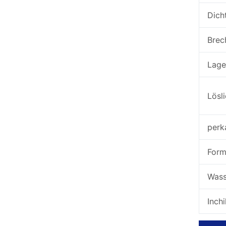
Dich
Brec
Lage
Lösli
perk
For
Wass
Inch