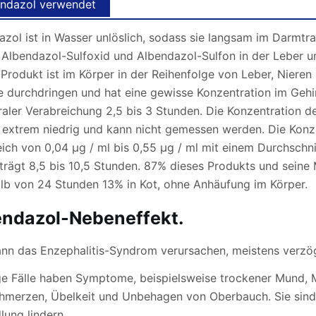
ndazol verwendet
azol ist in Wasser unlöslich, sodass sie langsam im Darmtr
 Albendazol-Sulfoxid und Albendazol-Sulfon in der Leber umg
Produkt ist im Körper in der Reihenfolge von Leber, Nieren 
re durchdringen und hat eine gewisse Konzentration im Geh
aler Verabreichung 2,5 bis 3 Stunden. Die Konzentration de
t extrem niedrig und kann nicht gemessen werden. Die Konze
ich von 0,04 μg / ml bis 0,55 μg / ml mit einem Durchschnit
eträgt 8,5 bis 10,5 Stunden. 87% dieses Produkts und seine
alb von 24 Stunden 13% in Kot, ohne Anhäufung im Körper.
endazol-Nebeneffekt.
kann das Enzephalitis-Syndrom verursachen, meistens verzö
ge Fälle haben Symptome, beispielsweise trockener Mund, Mü
hmerzen, Übelkeit und Unbehagen von Oberbauch. Sie sind 
lung lindern.