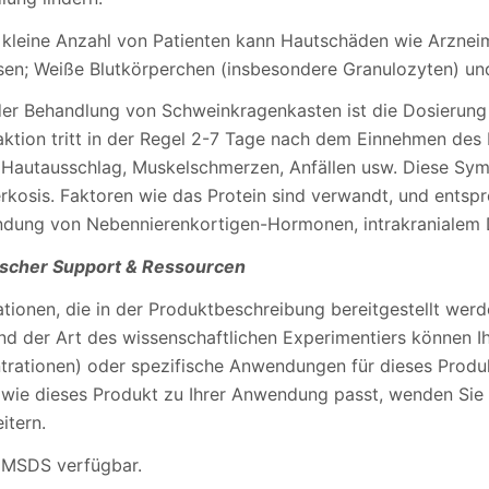
e kleine Anzahl von Patienten kann Hautschäden wie Arzneim
sen; Weiße Blutkörperchen (insbesondere Granulozyten) u
 der Behandlung von Schweinkragenkasten ist die Dosierung 
aktion tritt in der Regel 2-7 Tage nach dem Einnehmen des
, Hautausschlag, Muskelschmerzen, Anfällen usw. Diese Sym
erkosis. Faktoren wie das Protein sind verwandt, und ent
dung von Nebennierenkortigen-Hormonen, intrakranialem Dr
scher Support & Ressourcen
tionen, die in der Produktbeschreibung bereitgestellt werde
d der Art des wissenschaftlichen Experimentiers können Ihr
trationen) oder spezifische Anwendungen für dieses Produk
 wie dieses Produkt zu Ihrer Anwendung passt, wenden Sie 
itern.
MSDS verfügbar.