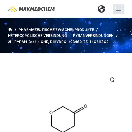
Z
u
m
I
/
PHARMAZEUTISCHE ZWISCHENPRODUKTE
/
HETEROCYCLISCHE VERBINDUNG
/
PYRANVERBINDUNGEN
/
n
2H-PYRAN-3(4H)-ONE, DIHYDRO- (23462-75-1) C5H8O2
h
a
l
t
s
p
r
i
n
g
e
n