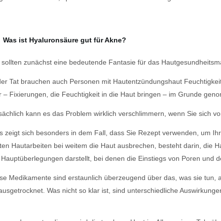
Was ist Hyaluronsäure gut für Akne?
 sollten zunächst eine bedeutende Fantasie für das Hautgesundheit
der Tat brauchen auch Personen mit Hautentzündungshaut Feuchtigkeit!
 – Fixierungen, die Feuchtigkeit in die Haut bringen – im Grunde genom
sächlich kann es das Problem wirklich verschlimmern, wenn Sie sich 
s zeigt sich besonders in dem Fall, dass Sie Rezept verwenden, um Ih
ten Hautarbeiten bei weitem die Haut ausbrechen, besteht darin, die H
 Hauptüberlegungen darstellt, bei denen die Einstiegs von Poren und 
se Medikamente sind erstaunlich überzeugend über das, was sie tun, a
usgetrocknet. Was nicht so klar ist, sind unterschiedliche Auswirkung