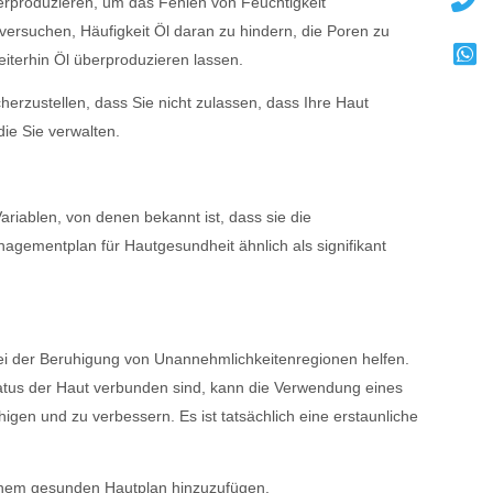
erproduzieren, um das Fehlen von Feuchtigkeit
 versuchen, Häufigkeit Öl daran zu hindern, die Poren zu
iterhin Öl überproduzieren lassen.
erzustellen, dass Sie nicht zulassen, dass Ihre Haut
ie Sie verwalten.
Variablen, von denen bekannt ist, dass sie die
gementplan für Hautgesundheit ähnlich als signifikant
bei der Beruhigung von Unannehmlichkeitenregionen helfen.
atus der Haut verbunden sind, kann die Verwendung eines
gen und zu verbessern. Es ist tatsächlich eine erstaunliche
einem gesunden Hautplan hinzuzufügen.