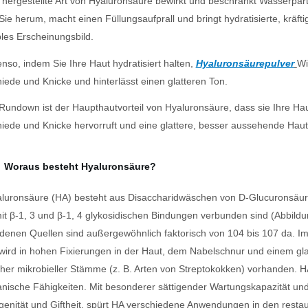
 hergestellte Art von Hyaluronsäure bewirkt und beschränkt Wasserpart
Sie herum, macht einen Füllungsaufprall und bringt hydratisierte, kräft
ibles Erscheinungsbild.
nso, indem Sie Ihre Haut hydratisiert halten,
Hyaluronsäurepulver
Wi
iede und Knicke und hinterlässt einen glatteren Ton.
Rundown ist der Haupthautvorteil von Hyaluronsäure, dass sie Ihre Hau
iede und Knicke hervorruft und eine glattere, besser aussehende Haut
Woraus besteht Hyaluronsäure?
luronsäure (HA) besteht aus Disaccharidwäschen von D-Glucuronsäu
it β-1, 3 und β-1, 4 glykosidischen Bindungen verbunden sind (Abbild
denen Quellen sind außergewöhnlich faktorisch von 104 bis 107 da. Im 
wird in hohen Fixierungen in der Haut, dem Nabelschnur und einem glasi
cher mikrobieller Stämme (z. B. Arten von Streptokokken) vorhanden. H
nische Fähigkeiten. Mit besonderer sättigender Wartungskapazität und 
nität und Giftheit, spürt HA verschiedene Anwendungen in den resta