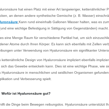
luronsäure hat einen Platz mit einer Art langwieriger, kettenähnlicher 
ecken, an denen andere synthetische Gemische (z. B. Wasser) einschrän
luronsäure
Kann rund eineinhalb Gallonen Wasser halten, was es zum 
und eine wichtige Befestigung in Sättigung von Gegenständen) macht.
es eine Menge Raum für verschiedene Partikel hat, um sich einzuschli
dener Atome durch Ihren Körper. Es kann sich ebenfalls mit Zellen ver
ibungen unter Verwendung von Hyaluronsäure ein signifikanter Unter
 kettenähnliche Design von Hyaluronsäure impliziert ebenfalls implizi
sich das Gewebe entwickeln kann. Dies ist eine wichtige Phase, wie 
s Hyaluronsäure in menschlichen und seidlichen Organismen gefunden 
iplikation und Verbesserung spielt.
Wofür ist Hyaluronsäure gut?
hilft die Dinge beim Bewegen reibungslos. Hyaluronsäure unterstützt Ih