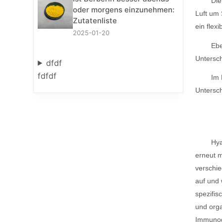
Die
oder morgens einzunehmen:
Luft um 
Zutatenliste
ein flex
2025-01-20
Ebe
Untersch
dfdf
fdfdf
Im 
Untersch
Hya
erneut m
verschie
auf und 
spezifis
und orga
Immunoge