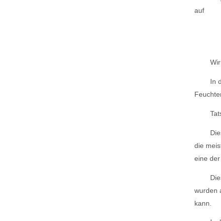
auf
Wir
In 
Feuchter
Tat
Die
die meis
eine der
Die
wurden a
kann.