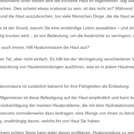
besondere unter diesen wird die trockene Haut im Allgemeinen Talg üb
ichen. Dies scheint etwas irrational zu sein, ist das nicht so? Während
und die Haut auszubrechen, tun viele Menschen Dinge, die die Haut we
s ist der Grund, warum Sie eine anständige Lotion auswählen – und sich
g trocken wird -, ist von Bedeutung, um die Ausbrüche zu verringern, d
 auch immer, hilft Hyaluronsäure die Haut aus?
der Tat, aber nicht einfach. Es hilft bei der Verringerung verschiedener 
twicklung von Hautentzündungen ausführen, was es in jedem Hautmana
luronsäure ist zusätzlich bekannt für ihre Fähigkeiten als Entlastung.
Allgemeinen ist diese Befestigung auf der Haut empfindlich und kann 
rücksichtigung der meisten Hautprobleme, die mit dem Hydratationsst
sserums normalerweise dazu beitragen, eine Menge von ihnen zu beruhi
g, unabhängig davon, welche Art von Haut Sie haben.
einem echten Sinne kann jeder davon profitieren, Hyaluronsäure zu s