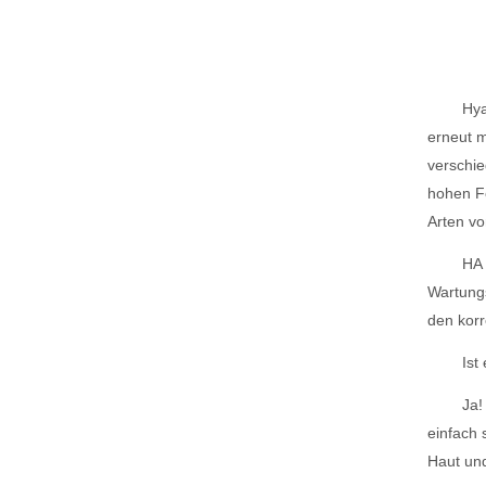
Hya
erneut m
verschie
hohen Fo
Arten vo
HA 
Wartungs
den korr
Ist
Ja!
einfach 
Haut und