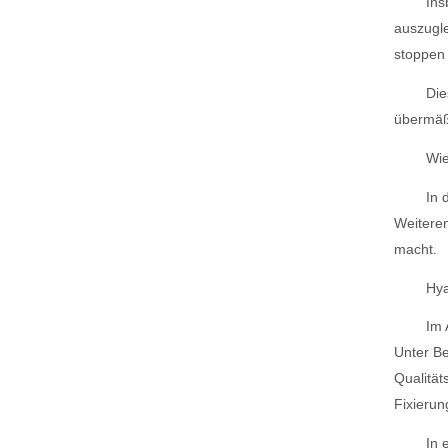
Ins
auszugle
stoppen 
Die
übermäßi
Wie
In 
Weiteren
macht.
Hya
Im 
Unter Be
Qualität
Fixierun
In 