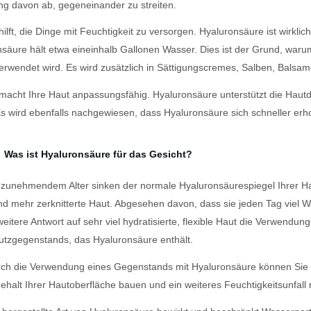
ng davon ab, gegeneinander zu streiten.
hilft, die Dinge mit Feuchtigkeit zu versorgen. Hyaluronsäure ist wirklich
säure hält etwa eineinhalb Gallonen Wasser. Dies ist der Grund, war
rwendet wird. Es wird zusätzlich in Sättigungscremes, Salben, Balsa
macht Ihre Haut anpassungsfähig. Hyaluronsäure unterstützt die Hautd
Es wird ebenfalls nachgewiesen, dass Hyaluronsäure sich schneller erh
Was ist Hyaluronsäure für das Gesicht?
 zunehmendem Alter sinken der normale Hyaluronsäurespiegel Ihrer Haut
und mehr
zerknitterte Haut. Abgesehen davon, dass sie jeden Tag viel W
 weitere Antwort auf sehr viel hydratisierte, flexible Haut die Verwendun
tzgegenstands, das Hyaluronsäure enthält.
ch die Verwendung eines Gegenstands mit Hyaluronsäure können Sie
halt Ihrer Hautoberfläche bauen und ein weiteres Feuchtigkeitsunfall 