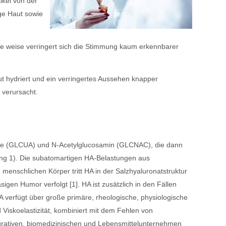
ikel von der
ige Haut sowie
e weise verringert sich die Stimmung kaum erkennbarer
t hydriert und ein verringertes Aussehen knapper
 verursacht.
re (GLCUA) und N-Acetylglucosamin (GLCNAC), die dann
ung 1). Die subatomartigen HA-Belastungen aus
menschlichen Körper tritt HA in der Salzhyaluronatstruktur
gen Humor verfolgt [1]. HA ist zusätzlich in den Fällen
A verfügt über große primäre, rheologische, physiologische
Viskoelastizität, kombiniert mit dem Fehlen von
urativen, biomedizinischen und Lebensmittelunternehmen