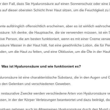
r den Fall, dass Sie Hyaluronsäure auf einen Sonnenschutz oder eine Lot
 auf dieser obersten Schicht Ihrer Haut sitzen, um die Feuchtigkeit zu 
nte aufdringlich offensichtlich erscheinen, aber es ist wirklich wahrsch
säure: Ich denke, die Hauptsache, die sie verwenden müssen, ist ein S
ive Person, die am besten funktioniert, wenn es mit einer Creme verwen
säure Wasser in der Haut hält, hat eine gewöhnliche Lotion, die für Pe
den, um die Haut zu fetten, und eine Okklusive, um die Öle in der Haut
Was ist Hyaluronsäure und wie funktioniert es?
luronsäure ist eine charakteristische Substanz, die in den Augen und G
in den Gelenken und verschiedenen Geweben.
 restaurative Zwecke werden verschiedene Arten von Hyaluronsäure ve
ssen, in der der Körper Verletzungen beantwortet und dazu beiträgt, da
ividuen nehmen auch im Allgemeinen Hyaluronsäure durch den Mund un