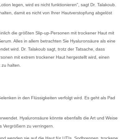
ion legen, wird es nicht funktionieren”, sagt Dr. Talakoub.
halten, damit es nicht von Ihrer Hautverstopfung abgelöst
einlich die größten Slip-up-Personen mit trockener Haut mit
erum. Alles in allem betrachten Sie Hyaluronsäure als eine
det wird. Dr. Talakoub sagt, trotz der Tatsache, dass
rsonen mit extrem trockener Haut hergestellt wird, einen
 zu halten.
elenken in den Flüssigkeiten verfolgt wird. Es geht als Pad
rwendet. Hyaluronsäure könnte ebenfalls die Art und Weise
s Vergrößern zu verringern.
d wenden sie auf die Haut für UTIs, Sodbrennen, trockene