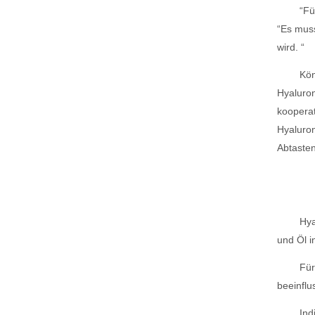
“Fü
“Es muss
wird. “
Kön
Hyaluron
kooperat
Hyaluron
Abtasten
Hya
und Öl 
Für
beeinflu
Ind