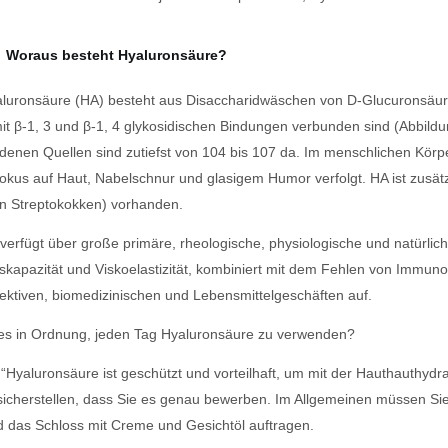
Woraus besteht Hyaluronsäure?
luronsäure (HA) besteht aus Disaccharidwäschen von D-Glucuronsäu
it β-1, 3 und β-1, 4 glykosidischen Bindungen verbunden sind (Abbild
denen Quellen sind zutiefst von 104 bis 107 da. Im menschlichen Körper 
kus auf Haut, Nabelschnur und glasigem Humor verfolgt. HA ist zusätzli
n Streptokokken) vorhanden.
verfügt über große primäre, rheologische, physiologische und natürlic
kapazität und Viskoelastizität, kombiniert mit dem Fehlen von Immuno
ektiven, biomedizinischen und Lebensmittelgeschäften auf.
 es in Ordnung, jeden Tag Hyaluronsäure zu verwenden?
 “Hyaluronsäure ist geschützt und vorteilhaft, um mit der Hauthauthydra
sicherstellen, dass Sie es genau bewerben. Im Allgemeinen müssen Si
 das Schloss mit Creme und Gesichtöl auftragen.