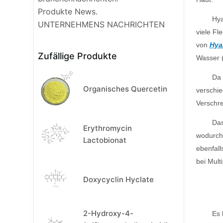
Produkte News.
Hya
UNTERNEHMENS NACHRICHTEN
viele Fl
von
Hya
Zufällige Produkte
Wasser (
Da 
Organisches Quercetin
verschie
Verschre
Das
Erythromycin
wodurch 
Lactobionat
ebenfall
bei Mult
Doxycyclin Hyclate
2-Hydroxy-4-
Es 