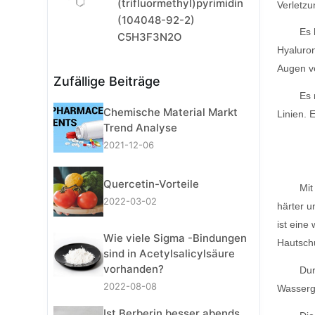
(trifluormethyl)pyrimidin
Verletzu
(104048-92-2)
Es 
C5H3F3N2O
Hyaluron
Augen ve
Zufällige Beiträge
Es 
Chemische Material Markt
Linien. 
Trend Analyse
2021-12-06
Quercetin-Vorteile
Mit
2022-03-02
härter 
ist eine
Wie viele Sigma -Bindungen
Hautschu
sind in Acetylsalicylsäure
vorhanden?
Dur
2022-08-08
Wasserge
Ist Berberin besser abends