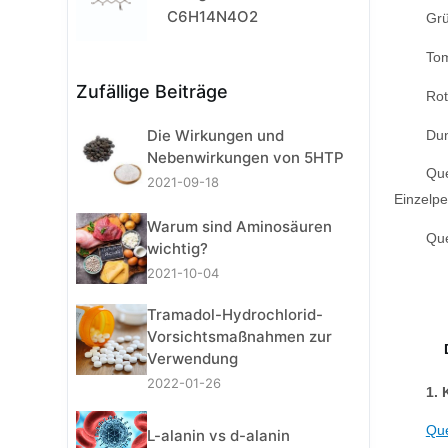
C6H14N4O2
Grü
To
Zufällige Beiträge
Rot
Die Wirkungen und
Dun
Nebenwirkungen von 5HTP
Que
2021-09-18
Einzelp
Warum sind Aminosäuren
Que
wichtig?
2021-10-04
Tramadol-Hydrochlorid-
Vorsichtsmaßnahmen zur
Verwendung
2022-01-26
1. 
Que
L-alanin vs d-alanin