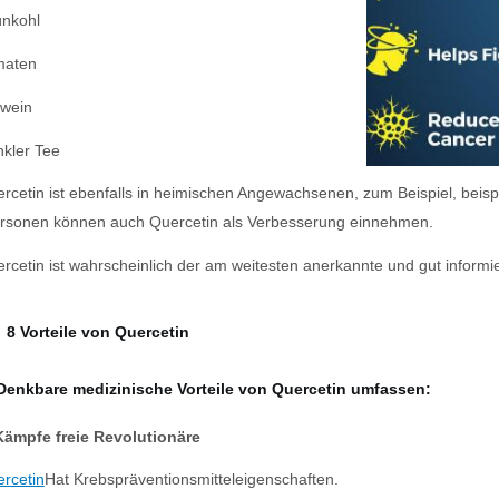
nkohl
maten
wein
kler Tee
rcetin ist ebenfalls in heimischen Angewachsenen, zum Beispiel, beisp
ersonen können auch Quercetin als Verbesserung einnehmen.
rcetin ist wahrscheinlich der am weitesten anerkannte und gut informie
8 Vorteile von Quercetin
Denkbare medizinische Vorteile von Quercetin umfassen:
Kämpfe freie Revolutionäre
rcetin
Hat Krebspräventionsmitteleigenschaften.