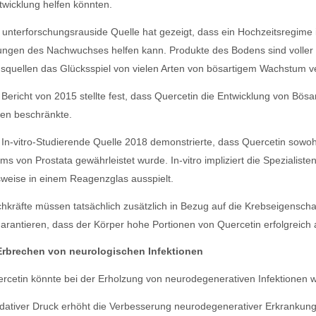
wicklung helfen könnten.
 unterforschungsrauside Quelle hat gezeigt, dass ein Hochzeitsregime 
gen des Nachwuchses helfen kann. Produkte des Bodens sind voller F
quellen das Glücksspiel von vielen Arten von bösartigem Wachstum ve
 Bericht von 2015 stellte fest, dass Quercetin die Entwicklung von Bö
ren beschränkte.
 In-vitro-Studierende Quelle 2018 demonstrierte, dass Quercetin sowohl
s von Prostata gewährleistet wurde. In-vitro impliziert die Spezialist
sweise in einem Reagenzglas ausspielt.
hkräfte müssen tatsächlich zusätzlich in Bezug auf die Krebseigensch
arantieren, dass der Körper hohe Portionen von Quercetin erfolgreich 
Erbrechen von neurologischen Infektionen
rcetin könnte bei der Erholzung von neurodegenerativen Infektionen 
dativer Druck erhöht die Verbesserung neurodegenerativer Erkrankung