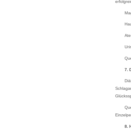
erfolgre
Ma
Ha
At
Uri
Que
7. 
Diä
Schlagan
Glückssp
Que
Einzelpe
8. 