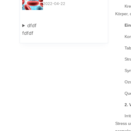
2022-04-22
Kre
Körper, 
dfdf
Ein
fdfdf
Kon
Tab
Str
Syn
Ozo
Que
2. 
Irr
Stress 