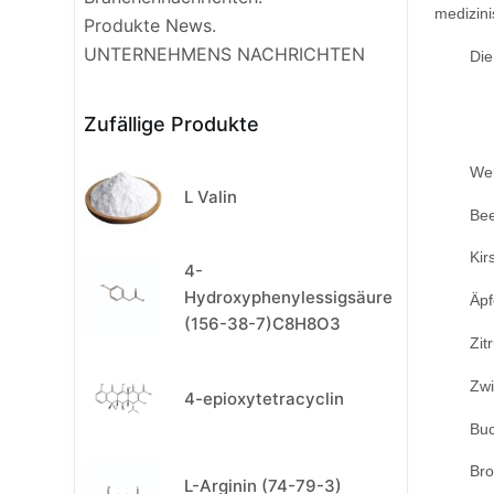
medizini
Produkte News.
UNTERNEHMENS NACHRICHTEN
Die
Zufällige Produkte
Wei
L Valin
Be
Kir
4-
Hydroxyphenylessigsäure
Äpf
(156-38-7)C8H8O3
Zit
Zwi
4-epioxytetracyclin
Bu
Bro
L-Arginin (74-79-3)