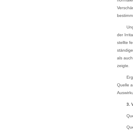
normaler
Verschär
bestimm
Ung
der Irrit
stellte 
ständige
als auc
zeigte.
Erg
Quelle a
Auswirk
3.
Que
Que