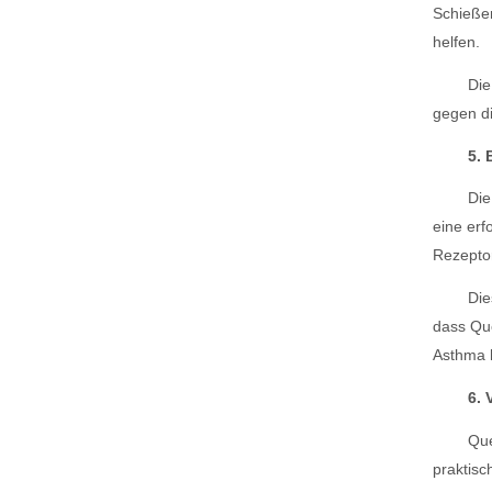
Schießer
helfen.
Die
gegen di
5. 
Die
eine erf
Rezeptor
Die
dass Que
Asthma h
6.
Que
praktisc