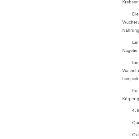
Krebsent
Die
Wucherun
Nahrungs
Ein
Nagetie
Ein
Wachstum
beispiel
Fac
Körper g
4. 
Que
Oxi