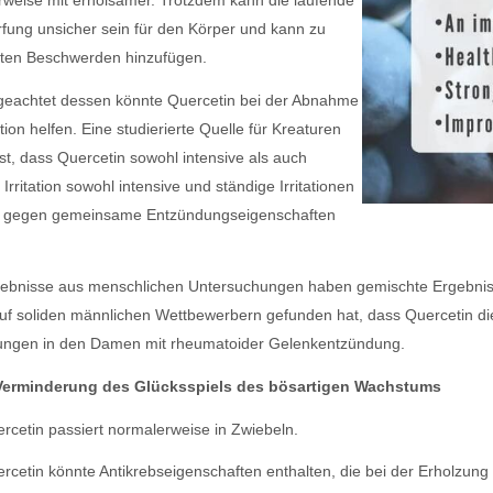
weise mit erholsamer. Trotzdem kann die laufende
fung unsicher sein für den Körper und kann zu
ten Beschwerden hinzufügen.
eachtet dessen könnte Quercetin bei der Abnahme
ation helfen. Eine studierierte Quelle für Kreaturen
fest, dass Quercetin sowohl intensive als auch
 Irritation sowohl intensive und ständige Irritationen
h gegen gemeinsame Entzündungseigenschaften
ebnisse aus menschlichen Untersuchungen haben gemischte Ergebniss
uf soliden männlichen Wettbewerbern gefunden hat, dass Quercetin die 
ungen in den Damen mit rheumatoider Gelenkentzündung.
 Verminderung des Glücksspiels des bösartigen Wachstums
rcetin passiert normalerweise in Zwiebeln.
rcetin könnte Antikrebseigenschaften enthalten, die bei der Erholzung 