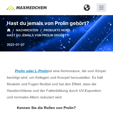
Z
u
m
Hast du jemals von Prolin gehört?
I
/
NACHRICHTEN
/
PRODUKTE NEWS.
/
n
HAST DU JEMALS VON PROLIN GEHÖRT?
h
a
2022-01-07
l
t
s
p
Prolin oder L-Prolin
ist eine Aminosäure, die vom Körper
r
benötigt wird, um Kollagen und Knorpel herzustellen. Es hält
i
Muskeln und Fugen flexibel und hat den Effekt, dass die
n
Hautdurchlässe und der Faltenbildung durch UV-Exposition
g
und normales Altern reduziert wird.
e
Kennen Sie die Rollen von Prolin?
n