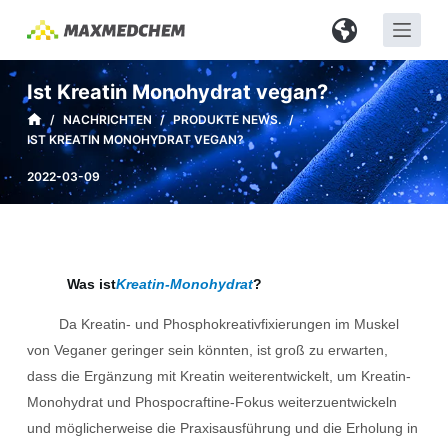
Z
u
m
Ist Kreatin Monohydrat vegan?
I
/
NACHRICHTEN
/
PRODUKTE NEWS.
/
n
IST KREATIN MONOHYDRAT VEGAN?
h
a
2022-03-09
l
t
s
p
Was ist
Kreatin-Monohydrat
?
r
Da Kreatin- und Phosphokreativfixierungen im Muskel
i
von Veganer geringer sein könnten, ist groß zu erwarten,
n
dass die Ergänzung mit Kreatin weiterentwickelt, um Kreatin-
g
Monohydrat und Phospocraftine-Fokus weiterzuentwickeln
e
und möglicherweise die Praxisausführung und die Erholung in
n